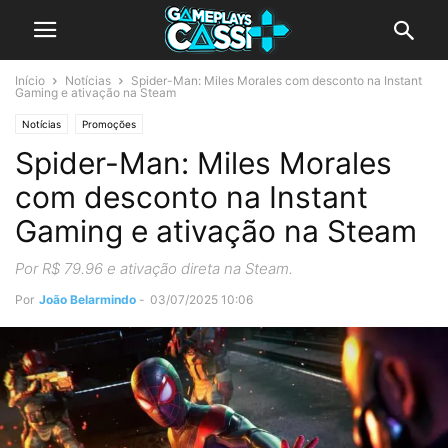
Início
Notícias
Spider-Man: Miles Morales com desconto na Instant
Gaming e ativação na Steam
Notícias
Promoções
Spider-Man: Miles Morales
com desconto na Instant
Gaming e ativação na Steam
Por R$ 79.96 e ativação direta na Steam.
Por
João Belarmindo
-
03/07/2025 10:06