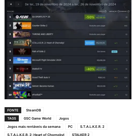
FONTE
SteamDB
TAGS
GSC Game World
Jogos
Jogos mais rentáveis da semana
PC
S.T.A.L.K.E.R. 2
S.T.A.L.K.E.R. 2: Heart of Chornobyl
STALKER 2