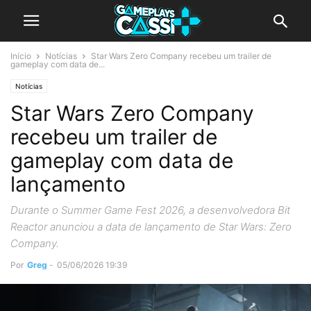
Início
Notícias
Star Wars Zero Company recebeu um trailer de
gameplay com data de...
Notícias
Star Wars Zero Company
recebeu um trailer de
gameplay com data de
lançamento
Durante o Summer Game Fest 2026, a desenvolvedora Bit
Reactor anunciou a data de lançamento de Star Wars: Zero
Company.
Por
Greg
-
05/06/2026 19:39