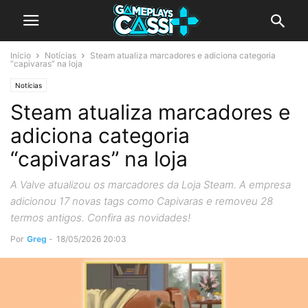
Início
Notícias
Steam atualiza marcadores e adiciona categoria
“capivaras” na loja
Notícias
Steam atualiza marcadores e
adiciona categoria
“capivaras” na loja
A Valve atualizou os marcadores da Loja Steam. A empresa
adicionou 17 novas tags como Capivaras e removeu 28
termos antigos. Confira as novidades!
Por
Greg
-
18/05/2026 20:03