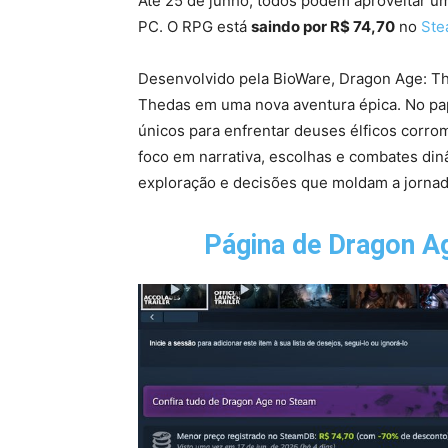
Até 25 de junho, todos podem aproveitar 
PC. O RPG está
saindo por R$ 74,70
no
Ste
Desenvolvido pela BioWare, Dragon Age: Th
Thedas em uma nova aventura épica. No pa
únicos para enfrentar deuses élficos corr
foco em narrativa, escolhas e combates din
exploração e decisões que moldam a jornad
Página de Dragon Ag