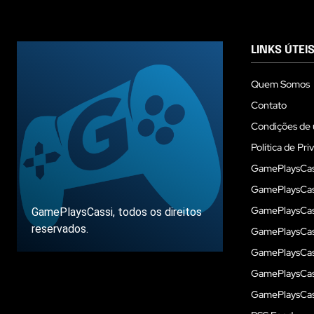
LINKS ÚTEI
Quem Somos
Contato
Condições de 
Política de Pri
GamePlaysCas
GamePlaysCass
GamePlaysCass
GamePlaysCassi, todos os direitos
reservados.
GamePlaysCas
GamePlaysCass
GamePlaysCas
Sobre
GamePlaysCass