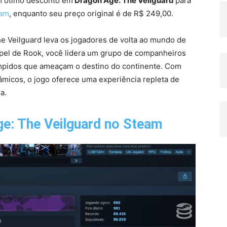
um ótimo desconto em
Dragon Age: The Veilguard
para
am
, enquanto seu preço original é de R$ 249,00.
e Veilguard leva os jogadores de volta ao mundo de
pel de Rook, você lidera um grupo de companheiros
ompidos que ameaçam o destino do continente. Com
âmicos, o jogo oferece uma experiência repleta de
a.
e: The Veilguard no Steam