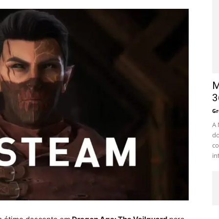
M
3
Gr
A 
do
co
in