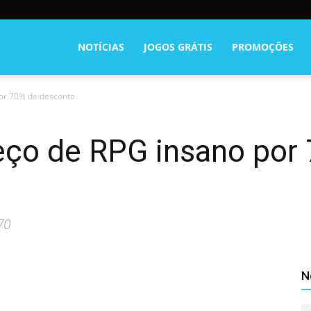
NOTÍCIAS
JOGOS GRÁTIS
PROMOÇÕES
or 70% de desconto
eço de RPG insano por
70
N