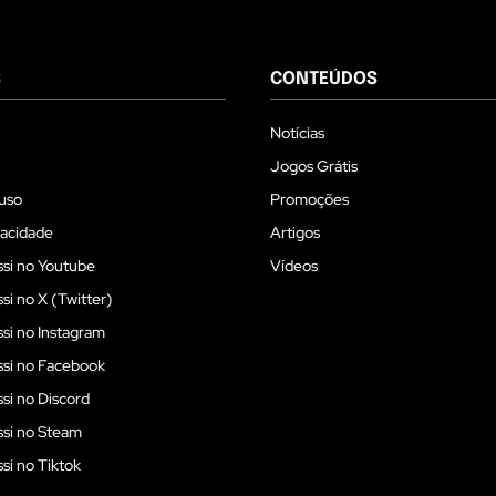
S
CONTEÚDOS
Notícias
Jogos Grátis
uso
Promoções
vacidade
Artigos
si no Youtube
Vídeos
i no X (Twitter)
i no Instagram
si no Facebook
i no Discord
si no Steam
i no Tiktok