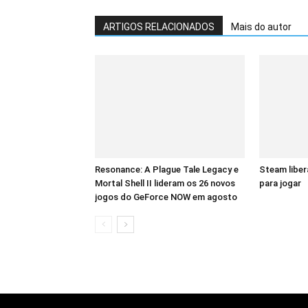
ARTIGOS RELACIONADOS
Mais do autor
Resonance: A Plague Tale Legacy e
Steam liber
Mortal Shell II lideram os 26 novos
para jogar
jogos do GeForce NOW em agosto