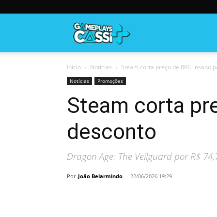
Gameplayscassi
Início
Notícias
Steam corta preço de RPG insano p
Notícias
Promoções
Steam corta pr
desconto
Dragon Age: The Veilguard por R$ 74,
Por
João Belarmindo
-
22/06/2026 19:29