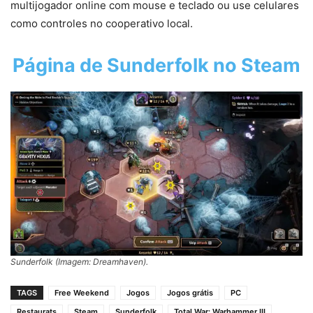
multijogador online com mouse e teclado ou use celulares
como controles no cooperativo local.
Página de
Sunderfolk
no Steam
Sunderfolk (Imagem: Dreamhaven).
TAGS
Free Weekend
Jogos
Jogos grátis
PC
Restaurats
Steam
Sunderfolk
Total War: Warhammer III