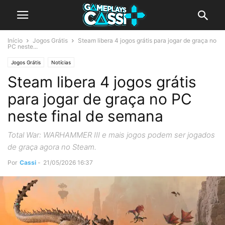
Início
Jogos Grátis
Steam libera 4 jogos grátis para jogar de graça no
PC neste...
Jogos Grátis
Notícias
Steam libera 4 jogos grátis
para jogar de graça no PC
neste final de semana
Total War: WARHAMMER III e mais jogos podem ser jogados
de graça agora no Steam.
Por
Cassi
-
21/05/2026 16:37