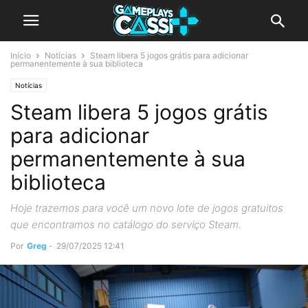
Início
Notícias
Steam libera 5 jogos grátis para adicionar
permanentemente à sua biblioteca
Notícias
Steam libera 5 jogos grátis
para adicionar
permanentemente à sua
biblioteca
Hoje trazemos para você um novo lote de jogos gratuitos
que encontramos no catálogo do serviço Steam.
Por
Greg
-
29/07/2025 12:41