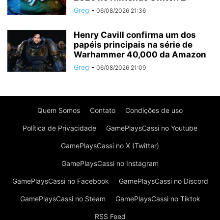
Greg
-
06/08/2026 21:36
Henry Cavill confirma um dos
papéis principais na série de
Warhammer 40,000 da Amazon
Greg
-
06/08/2026 21:09
Quem Somos
Contato
Condições de uso
Política de Privacidade
GamePlaysCassi no Youtube
GamePlaysCassi no X (Twitter)
GamePlaysCassi no Instagram
GamePlaysCassi no Facebook
GamePlaysCassi no Discord
GamePlaysCassi no Steam
GamePlaysCassi no Tiktok
RSS Feed