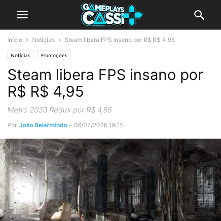
Início
Notícias
Steam libera FPS insano por R$ R$ 4,95
Notícias
Promoções
Steam libera FPS insano por
R$ R$ 4,95
Metro 2033 Redux por R$ 4,95
Por
João Belarmindo
-
06/07/2026 19:15