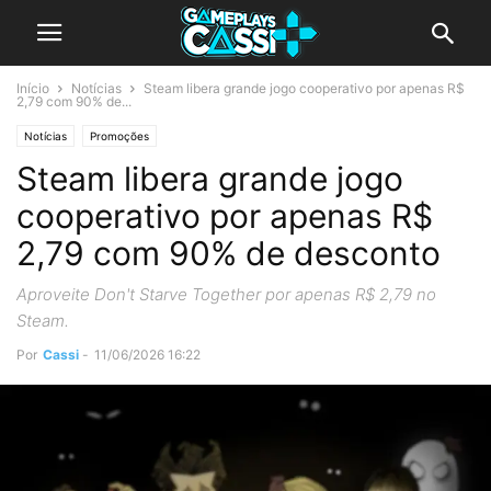
Início
Notícias
Steam libera grande jogo cooperativo por apenas R$
2,79 com 90% de...
Notícias
Promoções
Steam libera grande jogo
cooperativo por apenas R$
2,79 com 90% de desconto
Aproveite Don't Starve Together por apenas R$ 2,79 no
Steam.
Por
Cassi
-
11/06/2026 16:22