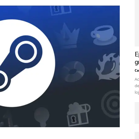
E
g
Ca
Ao
de
lo