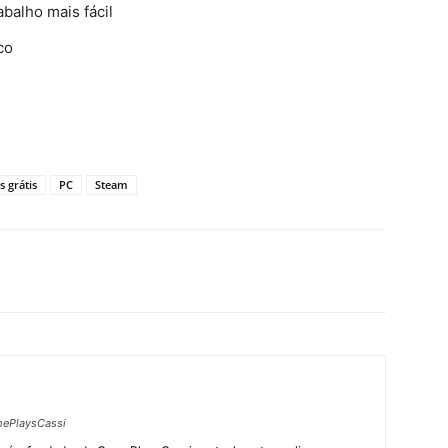
abalho mais fácil
co
s grátis
PC
Steam
ePlaysCassi