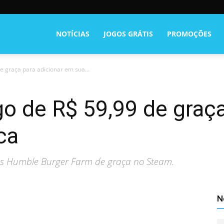
NOTÍCIAS
JOGOS GRÁTIS
PROMOÇÕES
e graça para adicionar em sua...
go de R$ 59,99 de graça
ca
's Humble Burger Farm de graça no Steam.
N