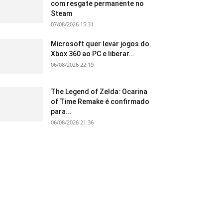
com resgate permanente no
Steam
07/08/2026 15:31
Microsoft quer levar jogos do
Xbox 360 ao PC e liberar...
06/08/2026 22:19
The Legend of Zelda: Ocarina
of Time Remake é confirmado
para...
06/08/2026 21:36