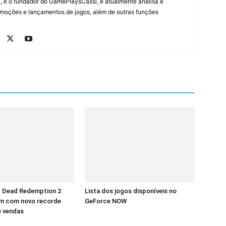
, é o fundador do GamePlaysCassi, e atualmente analisa e
romoções e lançamentos de jogos, além de outras funções
d Dead Redemption 2
Lista dos jogos disponíveis no
m com novo recorde
GeForce NOW
e vendas