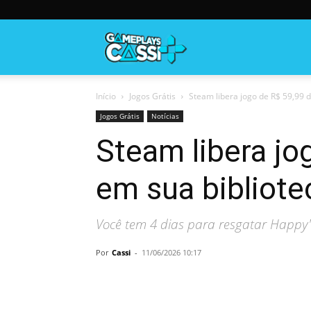
Gameplayscassi
Início
Jogos Grátis
Steam libera jogo de R$ 59,99 d
Jogos Grátis
Notícias
Steam libera jo
em sua bibliote
Você tem 4 dias para resgatar Happy
Por
Cassi
-
11/06/2026 10:17