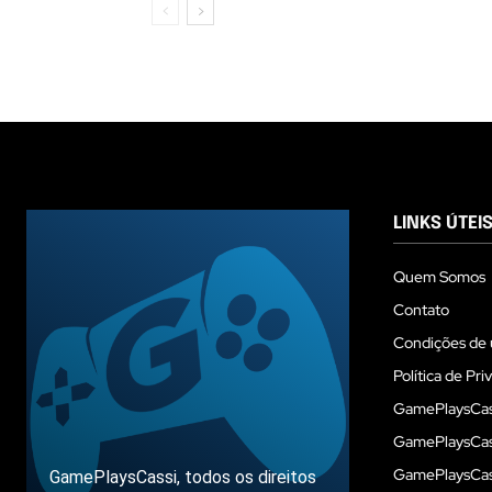
LINKS ÚTEI
Quem Somos
Contato
Condições de 
Política de Pri
GamePlaysCas
GamePlaysCass
GamePlaysCass
GamePlaysCassi, todos os direitos