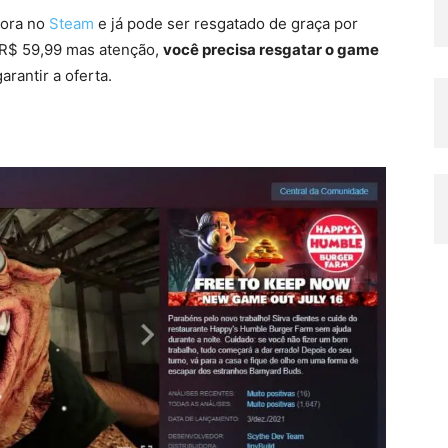
gora no
Steam
e já pode ser resgatado de graça por
 R$ 59,99 mas atenção,
você precisa resgatar o game
garantir a oferta.