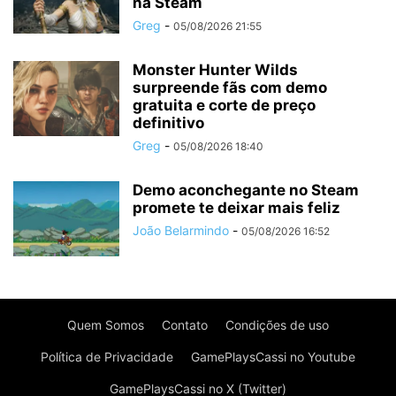
na Steam
Greg
-
05/08/2026 21:55
Monster Hunter Wilds
surpreende fãs com demo
gratuita e corte de preço
definitivo
Greg
-
05/08/2026 18:40
Demo aconchegante no Steam
promete te deixar mais feliz
João Belarmindo
-
05/08/2026 16:52
Quem Somos
Contato
Condições de uso
Política de Privacidade
GamePlaysCassi no Youtube
GamePlaysCassi no X (Twitter)