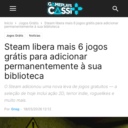
Início
Jogos Grátis
Steam libera mais 6 jogos grátis para adicionar
permanentemente à sua biblioteca
Jogos Grátis
Notícias
Steam libera mais 6 jogos
grátis para adicionar
permanentemente à sua
biblioteca
O Steam adicionou uma nova leva de jogos gratuitos — a
seleção de hoje inclui ação 2D, terror indie, roguelikes e
muito mais.
Por
Greg
-
18/05/2026 12:12