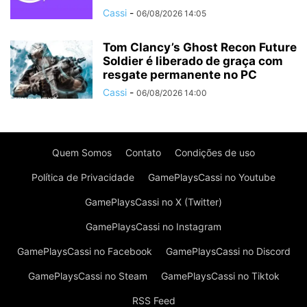
Cassi
-
06/08/2026 14:05
Tom Clancy’s Ghost Recon Future
Soldier é liberado de graça com
resgate permanente no PC
Cassi
-
06/08/2026 14:00
Quem Somos
Contato
Condições de uso
Política de Privacidade
GamePlaysCassi no Youtube
GamePlaysCassi no X (Twitter)
GamePlaysCassi no Instagram
GamePlaysCassi no Facebook
GamePlaysCassi no Discord
GamePlaysCassi no Steam
GamePlaysCassi no Tiktok
RSS Feed