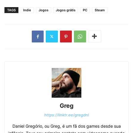
TAGS
Indie
Jogos
Jogos grátis
PC
Steam
Greg
https://linktr.ee/gregdnl
Daniel Gregório, ou Greg, é um fã dos games desde sua