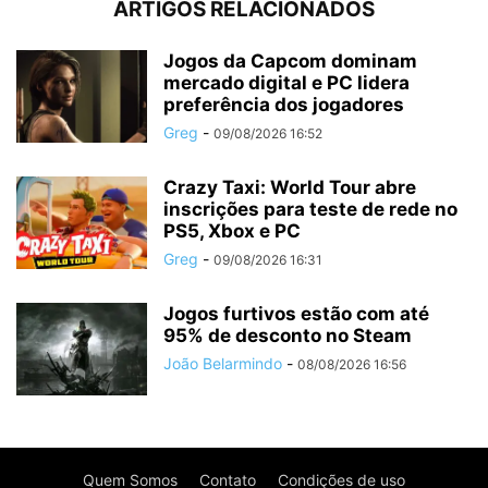
ARTIGOS RELACIONADOS
Jogos da Capcom dominam
mercado digital e PC lidera
preferência dos jogadores
Greg
-
09/08/2026 16:52
Crazy Taxi: World Tour abre
inscrições para teste de rede no
PS5, Xbox e PC
Greg
-
09/08/2026 16:31
Jogos furtivos estão com até
95% de desconto no Steam
João Belarmindo
-
08/08/2026 16:56
Quem Somos
Contato
Condições de uso