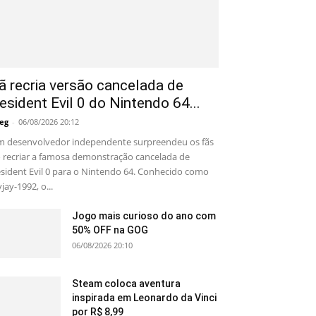
ã recria versão cancelada de
esident Evil 0 do Nintendo 64...
eg
-
06/08/2026 20:12
 desenvolvedor independente surpreendeu os fãs
 recriar a famosa demonstração cancelada de
sident Evil 0 para o Nintendo 64. Conhecido como
yjay-1992, o...
Jogo mais curioso do ano com
50% OFF na GOG
06/08/2026 20:10
Steam coloca aventura
inspirada em Leonardo da Vinci
por R$ 8,99