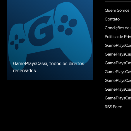
Quem Somos
Contato
Condições de 
Política de Pri
GamePlaysCas
GamePlaysCass
GamePlaysCass
GamePlaysCassi, todos os direitos
reservados.
GamePlaysCas
GamePlaysCass
GamePlaysCas
Sobre
GamePlaysCass
RSS Feed