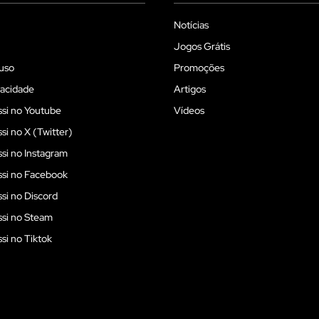
Notícias
Jogos Grátis
uso
Promoções
vacidade
Artigos
si no Youtube
Vídeos
i no X (Twitter)
i no Instagram
si no Facebook
i no Discord
si no Steam
i no Tiktok