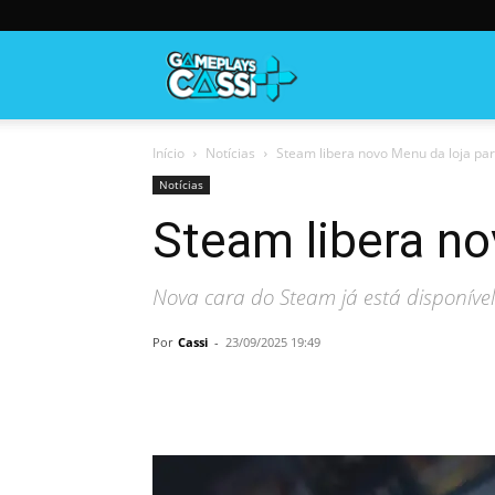
Gameplayscassi
Início
Notícias
Steam libera novo Menu da loja pa
Notícias
Steam libera no
Nova cara do Steam já está disponível
Por
Cassi
-
23/09/2025 19:49