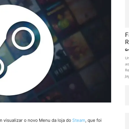
F
R
Gr
Um
ao
Re
Ja
m visualizar o novo Menu da loja do
Steam
, que foi