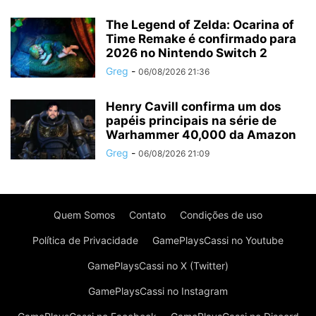
The Legend of Zelda: Ocarina of
Time Remake é confirmado para
2026 no Nintendo Switch 2
Greg
-
06/08/2026 21:36
Henry Cavill confirma um dos
papéis principais na série de
Warhammer 40,000 da Amazon
Greg
-
06/08/2026 21:09
Quem Somos
Contato
Condições de uso
Política de Privacidade
GamePlaysCassi no Youtube
GamePlaysCassi no X (Twitter)
GamePlaysCassi no Instagram