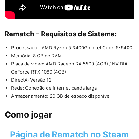
Rematch
– Requisitos de Sistema:
Processador: AMD Ryzen 5 3400G / Intel Core i5-9400
Memória: 8 GB de RAM
Placa de vídeo: AMD Radeon RX 5500 (4GB) / NVIDIA
GeForce RTX 1060 (4GB)
DirectX: Versão 12
Rede: Conexão de internet banda larga
Armazenamento: 20 GB de espaço disponível
Como jogar
Página de
Rematch
no Steam