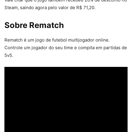
Steam, saindo agora pelo valor de R$ 71,20.
Sobre
Rematch
Rematch é um jogo de futebol multijogador online.
Controle um jogador do seu time e compita em partidas de
5v5.