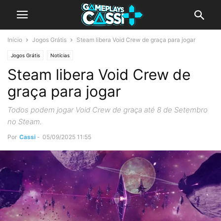
Início
Jogos Grátis
Steam libera Void Crew de graça para jogar
Jogos Grátis
Notícias
Steam libera Void Crew de
graça para jogar
Todos podem jogar Void Crew de graça até 8 de Setembro
no Steam.
Por
Cassi
-
05/09/2025 11:55