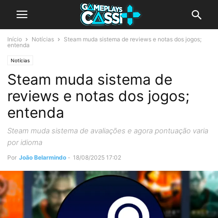
Início
Notícias
Steam muda sistema de reviews e notas dos jogos;
entenda
Notícias
Steam muda sistema de
reviews e notas dos jogos;
entenda
Steam muda sistema de avaliações e agora pontuação varia
por idioma
Por
João Belarmindo
-
18/08/2025 17:02