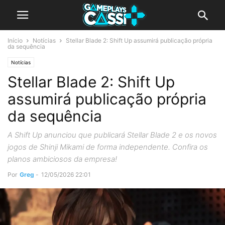
Início
Notícias
Stellar Blade 2: Shift Up assumirá publicação própria
da sequência
Notícias
Stellar Blade 2: Shift Up
assumirá publicação própria
da sequência
A Shift Up anunciou que publicará Stellar Blade 2 e os novos
jogos de Shinji Mikami de forma independente. Confira os
planos ambiciosos da empresa!
Por
Greg
-
12/05/2026 22:01