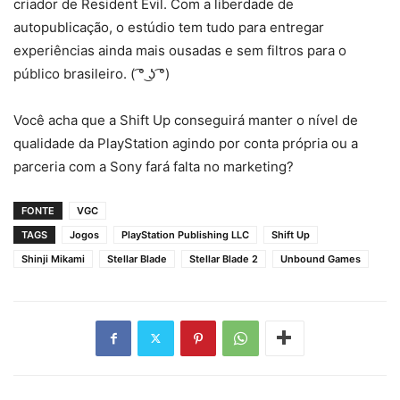
criador de Resident Evil. Com a liberdade de
autopublicação, o estúdio tem tudo para entregar
experiências ainda mais ousadas e sem filtros para o
público brasileiro. ( ͡° ͜ʖ ͡°)
Você acha que a Shift Up conseguirá manter o nível de
qualidade da PlayStation agindo por conta própria ou a
parceria com a Sony fará falta no marketing?
FONTE
VGC
TAGS
Jogos
PlayStation Publishing LLC
Shift Up
Shinji Mikami
Stellar Blade
Stellar Blade 2
Unbound Games