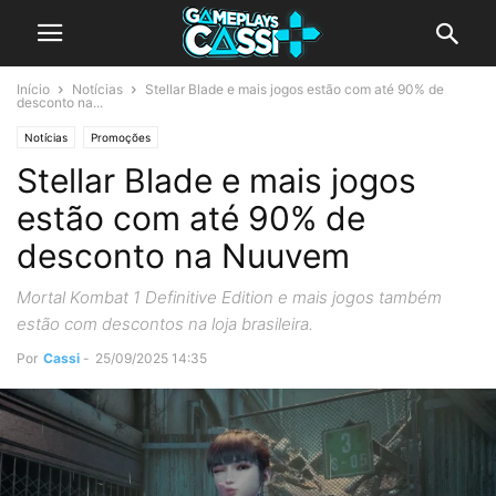
Início
Notícias
Stellar Blade e mais jogos estão com até 90% de
desconto na...
Notícias
Promoções
Stellar Blade e mais jogos
estão com até 90% de
desconto na Nuuvem
Mortal Kombat 1 Definitive Edition e mais jogos também
estão com descontos na loja brasileira.
Por
Cassi
-
25/09/2025 14:35