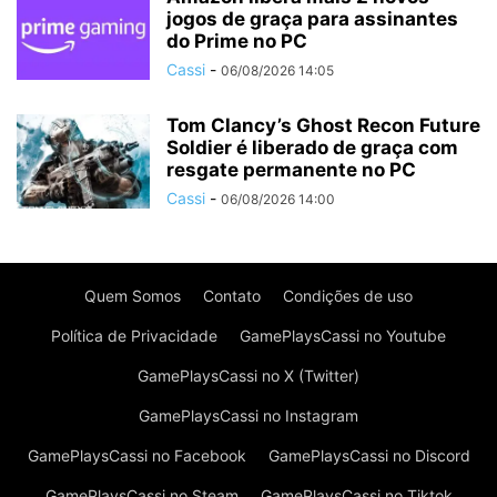
jogos de graça para assinantes
do Prime no PC
Cassi
-
06/08/2026 14:05
Tom Clancy’s Ghost Recon Future
Soldier é liberado de graça com
resgate permanente no PC
Cassi
-
06/08/2026 14:00
Quem Somos
Contato
Condições de uso
Política de Privacidade
GamePlaysCassi no Youtube
GamePlaysCassi no X (Twitter)
GamePlaysCassi no Instagram
GamePlaysCassi no Facebook
GamePlaysCassi no Discord
GamePlaysCassi no Steam
GamePlaysCassi no Tiktok