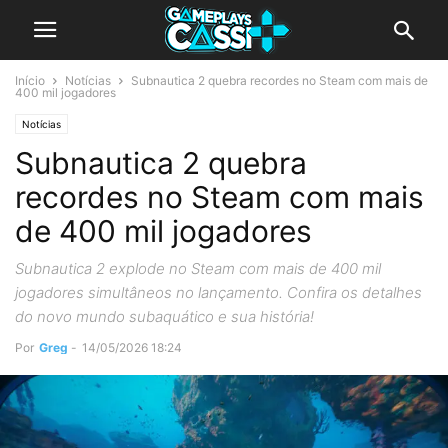
Início
Notícias
Subnautica 2 quebra recordes no Steam com mais de
400 mil jogadores
Notícias
Subnautica 2 quebra
recordes no Steam com mais
de 400 mil jogadores
Subnautica 2 explode no Steam com mais de 400 mil
jogadores simultâneos no lançamento. Confira os detalhes
do novo mundo subaquático e sua história!
Por
Greg
-
14/05/2026 18:24