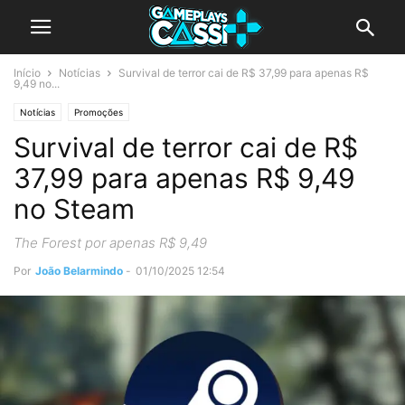
Início
Notícias
Survival de terror cai de R$ 37,99 para apenas R$
9,49 no...
Notícias
Promoções
Survival de terror cai de R$
37,99 para apenas R$ 9,49
no Steam
The Forest por apenas R$ 9,49
Por
João Belarmindo
-
01/10/2025 12:54