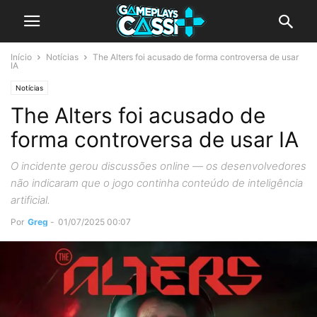
Início
Notícias
The Alters foi acusado de forma controversa de usar
IA
Notícias
The Alters foi acusado de
forma controversa de usar IA
O incidente gerou discussões online — os desenvolvedores
não indicaram que o jogo continha conteúdo de inteligência
artificial.
Por
Greg
-
01/07/2025 00:07