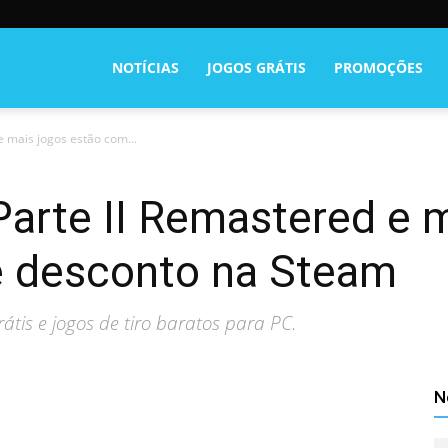
NOTÍCIAS
JOGOS GRÁTIS
PROMOÇÕES
e mais jogos estão com...
Parte II Remastered e 
 desconto na Steam
tis e jogos de tiro baratos para PC.
N