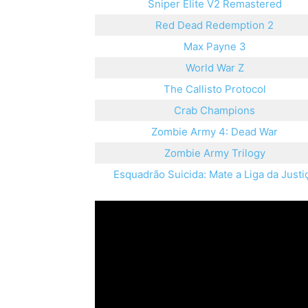
Sniper Elite V2 Remastered
Red Dead Redemption 2
Max Payne 3
World War Z
The Callisto Protocol
Crab Champions
Zombie Army 4: Dead War
Zombie Army Trilogy
Esquadrão Suicida: Mate a Liga da Justi