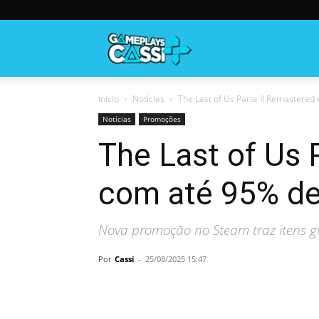
Gameplayscassi
Início
Notícias
The Last of Us Parte II Remastered 
Notícias
Promoções
The Last of Us 
com até 95% de
Nova promoção no Steam traz itens grá
Por
Cassi
-
25/08/2025 15:47