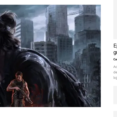
E
g
Ca
Ao
de
lo