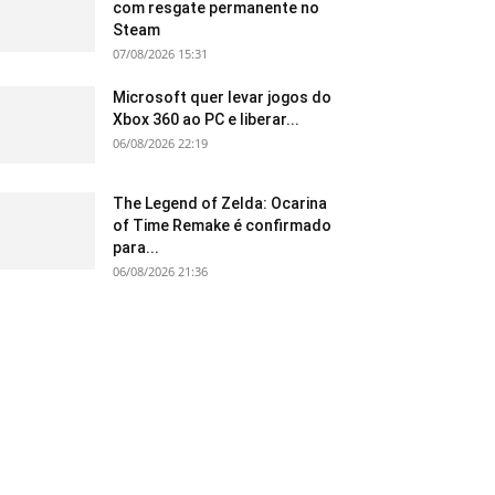
com resgate permanente no
Steam
07/08/2026 15:31
Microsoft quer levar jogos do
Xbox 360 ao PC e liberar...
06/08/2026 22:19
The Legend of Zelda: Ocarina
of Time Remake é confirmado
para...
06/08/2026 21:36