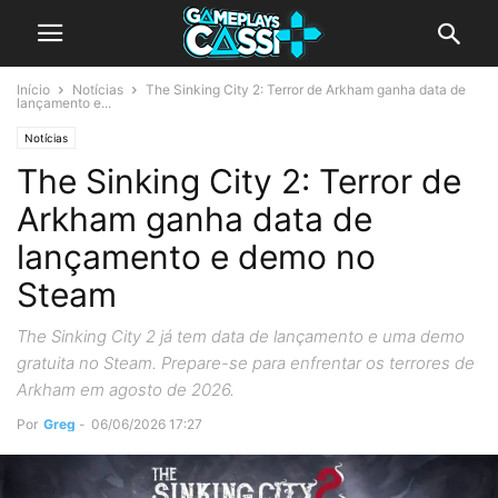
Início
Notícias
The Sinking City 2: Terror de Arkham ganha data de
lançamento e...
Notícias
The Sinking City 2: Terror de
Arkham ganha data de
lançamento e demo no
Steam
The Sinking City 2 já tem data de lançamento e uma demo
gratuita no Steam. Prepare-se para enfrentar os terrores de
Arkham em agosto de 2026.
Por
Greg
-
06/06/2026 17:27