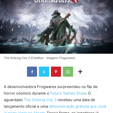
The Sinking City 2 (Créditos - Imagem: Frogwares).
A desenvolvedora Frogwares surpreendeu os fãs de
horror cósmico durante o
Future Games Show
. O
aguardado
The Sinking City 2
recebeu uma data de
lançamento oficial e uma
demonstração gratuita que você
já pode jogar no Steam
. Dessa forma, os jogadores já