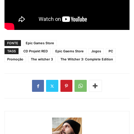
FONTE
Epic Games Store
TAGS
CD Projekt RED
Epic Gaems Store
Jogos
PC
Promoção
The witcher 3
The Witcher 3: Complete Edition