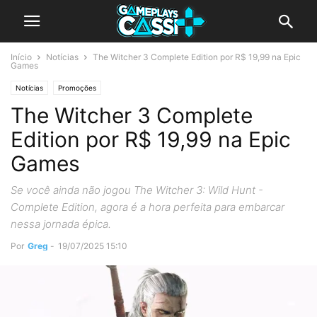
Início
Notícias
The Witcher 3 Complete Edition por R$ 19,99 na Epic
Games
Notícias
Promoções
The Witcher 3 Complete
Edition por R$ 19,99 na Epic
Games
Se você ainda não jogou The Witcher 3: Wild Hunt -
Complete Edition, agora é a hora perfeita para embarcar
nessa jornada épica.
Por
Greg
-
19/07/2025 15:10