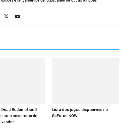
romoções e lançamentos de jogos, além de outras funções
d Dead Redemption 2
Lista dos jogos disponíveis no
m com novo recorde
GeForce NOW
e vendas