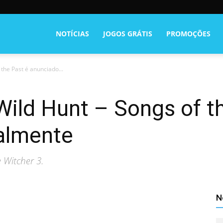
NOTÍCIAS
JOGOS GRÁTIS
PROMOÇÕES
 the Past é anunciado...
Wild Hunt – Songs of t
ialmente
 Witcher 3.
N