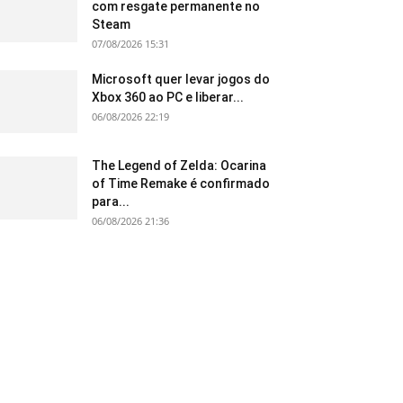
com resgate permanente no
Steam
07/08/2026 15:31
Microsoft quer levar jogos do
Xbox 360 ao PC e liberar...
06/08/2026 22:19
The Legend of Zelda: Ocarina
of Time Remake é confirmado
para...
06/08/2026 21:36