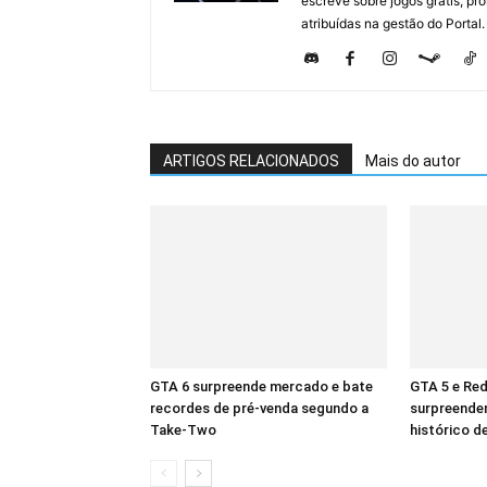
escreve sobre jogos grátis, p
atribuídas na gestão do Portal.
ARTIGOS RELACIONADOS
Mais do autor
GTA 6 surpreende mercado e bate
GTA 5 e Re
recordes de pré-venda segundo a
surpreende
Take-Two
histórico d