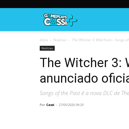
Gameplayscassi
Início
Notícias
The Witcher 3: Wild Hunt – Songs of
Notícias
The Witcher 3: 
anunciado ofic
Songs of the Past é a nova DLC de The
Por
Cassi
-
27/05/2026 09:29