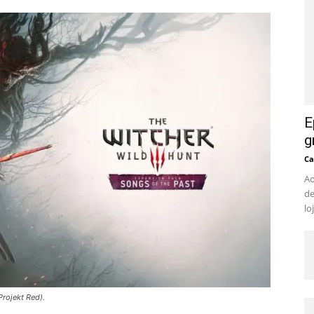
E
g
Ca
Ao
de
lo
rojekt Red).