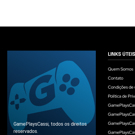
LINKS ÚTEI
Quem Somos
Contato
Condições de 
Política de Pri
GamePlaysCas
GamePlaysCass
GamePlaysCass
GamePlaysCassi, todos os direitos
reservados.
GamePlaysCas