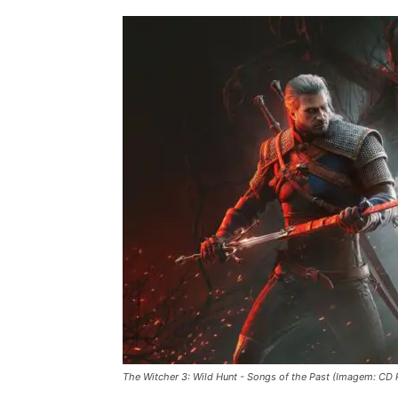
The Witcher 3: Wild Hunt - Songs of the Past (Imagem: CD P