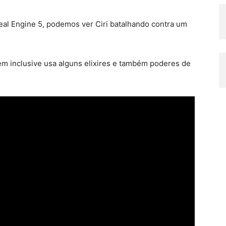
real Engine 5, podemos ver Ciri batalhando contra um
gem inclusive usa alguns elixires e também poderes de