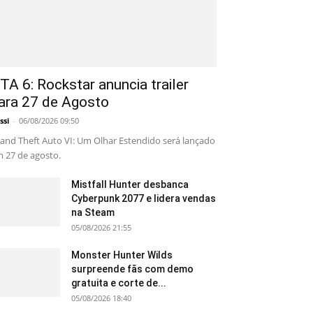
TA 6: Rockstar anuncia trailer
ara 27 de Agosto
ssi
-
06/08/2026 09:50
and Theft Auto VI: Um Olhar Estendido será lançado
 27 de agosto.
Mistfall Hunter desbanca
Cyberpunk 2077 e lidera vendas
na Steam
05/08/2026 21:55
Monster Hunter Wilds
surpreende fãs com demo
gratuita e corte de...
05/08/2026 18:40