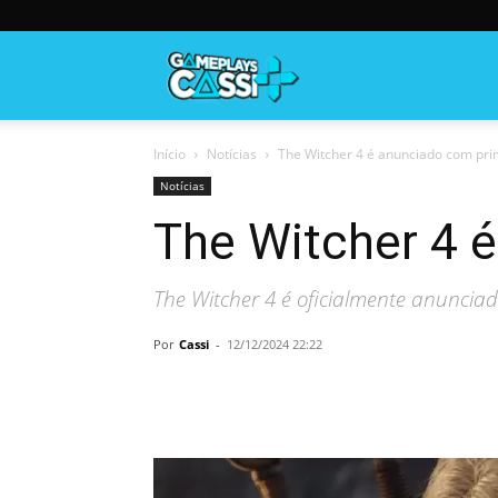
Gameplayscassi
Início
Notícias
The Witcher 4 é anunciado com prim
Notícias
The Witcher 4 é
The Witcher 4 é oficialmente anunciad
Por
Cassi
-
12/12/2024 22:22