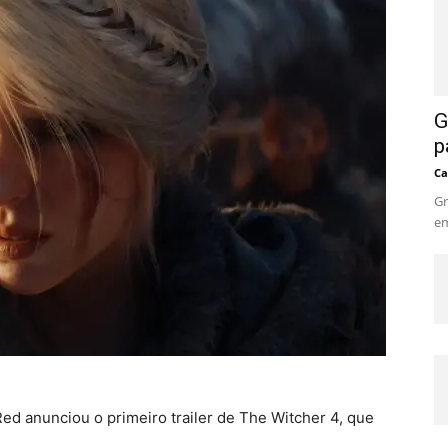
G
p
Ca
Gr
em
d anunciou o primeiro trailer de The Witcher 4, que