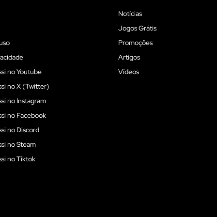
Notícias
Jogos Grátis
uso
Promoções
vacidade
Artigos
si no Youtube
Vídeos
i no X (Twitter)
i no Instagram
si no Facebook
i no Discord
si no Steam
i no Tiktok