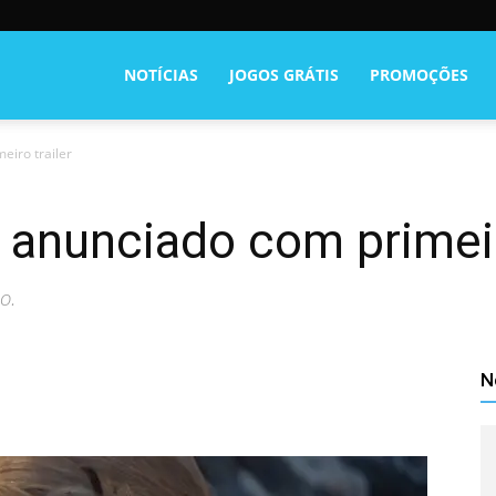
NOTÍCIAS
JOGOS GRÁTIS
PROMOÇÕES
eiro trailer
 anunciado com primeir
o.
N