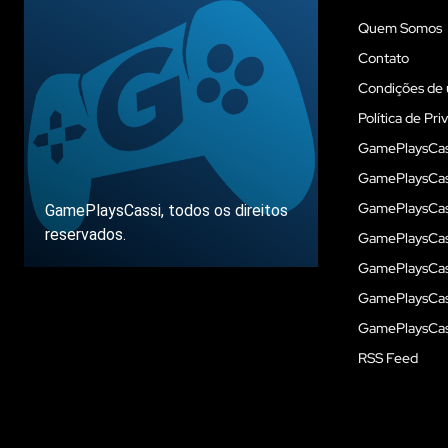
Quem Somos
Contato
Condições de 
Política de Pri
GamePlaysCas
GamePlaysCass
GamePlaysCass
GamePlaysCassi, todos os direitos
reservados.
GamePlaysCas
GamePlaysCass
GamePlaysCas
Sobre
GamePlaysCass
RSS Feed