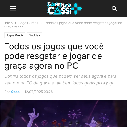
Início
Jogos Grátis
Todos os jogos que você pode resgatar e jogar de
graça agora...
Jogos Grátis
Notícias
Todos os jogos que você
pode resgatar e jogar de
graça agora no PC
Confira todos os jogos que podem ser seus agora e para
sempre no PC de graça e também jogos grátis para jogar.
Por
Cassi
-
12/07/2025 09:28