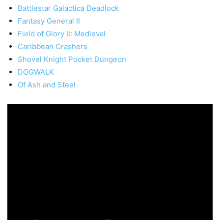
Battlestar Galactica Deadlock
Fantasy General II
Field of Glory II: Medieval
Caribbean Crashers
Shovel Knight Pocket Dungeon
DOGWALK
Of Ash and Steel