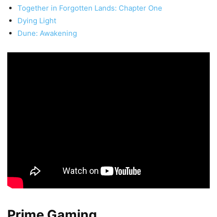
Together in Forgotten Lands: Chapter One
Dying Light
Dune: Awakening
Prime Gaming