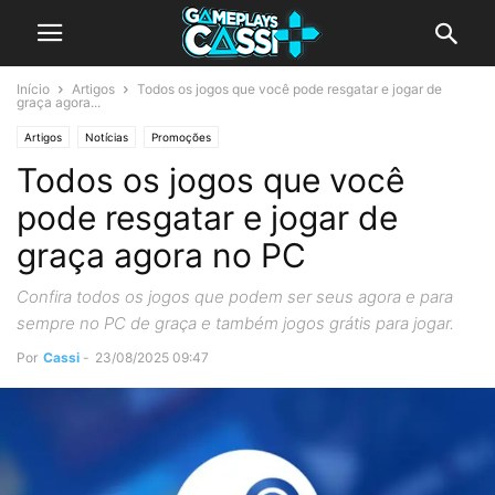
Início
Artigos
Todos os jogos que você pode resgatar e jogar de
graça agora...
Artigos
Notícias
Promoções
Todos os jogos que você
pode resgatar e jogar de
graça agora no PC
Confira todos os jogos que podem ser seus agora e para
sempre no PC de graça e também jogos grátis para jogar.
Por
Cassi
-
23/08/2025 09:47