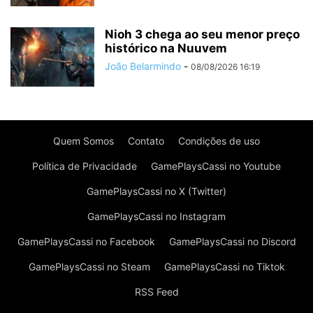
Nioh 3 chega ao seu menor preço
histórico na Nuuvem
João Belarmindo
-
08/08/2026 16:19
Quem Somos
Contato
Condições de uso
Política de Privacidade
GamePlaysCassi no Youtube
GamePlaysCassi no X (Twitter)
GamePlaysCassi no Instagram
GamePlaysCassi no Facebook
GamePlaysCassi no Discord
GamePlaysCassi no Steam
GamePlaysCassi no Tiktok
RSS Feed