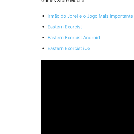
Games Store Mobile.
Irmão do Jorel e o Jogo Mais Importante
Eastern Exorcist
Eastern Exorcist Android
Eastern Exorcist iOS