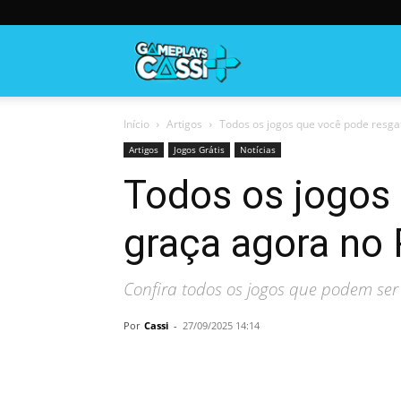
Gameplayscassi
Início
Artigos
Todos os jogos que você pode resgat
Artigos
Jogos Grátis
Notícias
Todos os jogos 
graça agora no
Confira todos os jogos que podem ser
Por
Cassi
-
27/09/2025 14:14