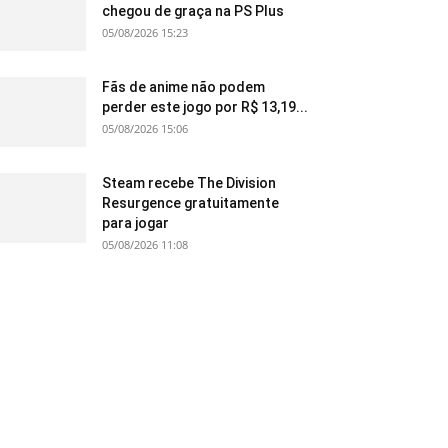
chegou de graça na PS Plus
05/08/2026 15:23
Fãs de anime não podem
perder este jogo por R$ 13,19...
05/08/2026 15:06
Steam recebe The Division
Resurgence gratuitamente
para jogar
05/08/2026 11:08