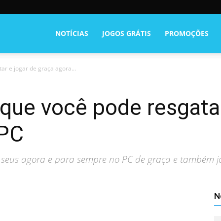
NOTÍCIAS
JOGOS GRÁTIS
PROMOÇÕES
ar e jogar de graça agora...
que você pode resgatar
 PC
 seus agora e para sempre no PC de graça e também jo
N