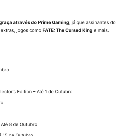
 graça através do
Prime Gaming
, já que assinantes do
extras, jogos como
FATE: The Cursed King
e mais.
mbro
lector’s Edition – Até 1 de Outubro
ro
 Até 8 de Outubro
é 15 de Outubro