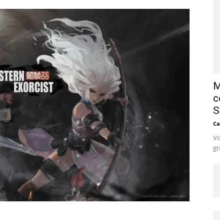
M
c
S
Ca
Vo
gr