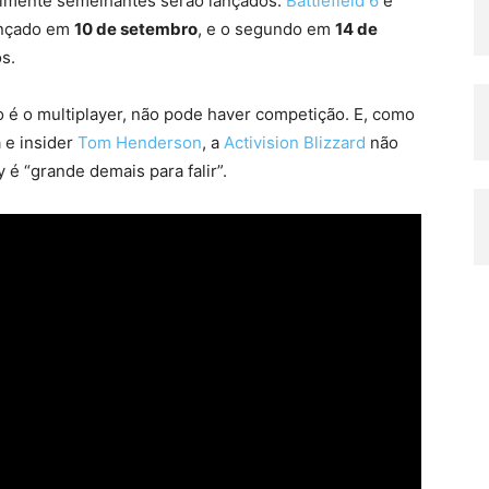
almente semelhantes serão lançados:
Battlefield 6
e
lançado em
10 de setembro
, e o segundo em
14 de
s.
 é o multiplayer, não pode haver competição. E, como
 e insider
Tom Henderson
, a
Activision Blizzard
não
 é “grande demais para falir”.