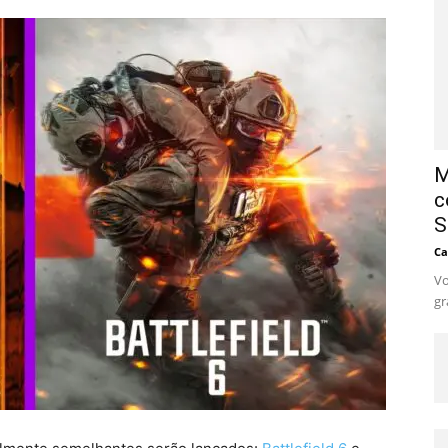
M
c
S
Ca
Vo
gr