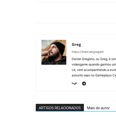
Greg
https://linktr.ee/gregdnl
Daniel Gregório, ou Greg, é u
videogame quando ganhou um F
cá, vem acompanhando a evolu
assunto aqui no Gameplays Ca
ARTIGOS RELACIONADOS
Mais do autor