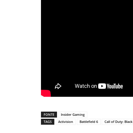
FONTE
Insider Gaming
TAGS
Activision
Battlefield 6
Call of Duty: Blac