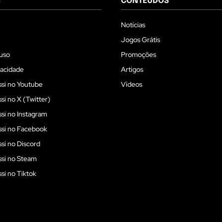
S
CONTEÚDOS
Notícias
Jogos Grátis
uso
Promoções
vacidade
Artigos
si no Youtube
Vídeos
i no X (Twitter)
i no Instagram
si no Facebook
i no Discord
si no Steam
i no Tiktok