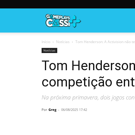
Gameplayscassi
Início
Notícias
Tom Henderson: A Activision não t
Notícias
Tom Henderson:
competição entr
Na próxima primavera, dois jogos conc
Por
Greg
-
06/08/2025 17:42