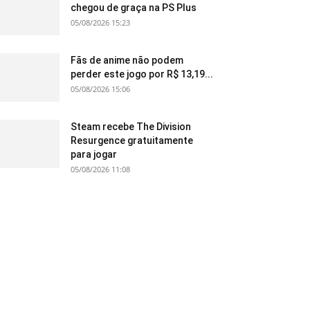
chegou de graça na PS Plus
05/08/2026 15:23
Fãs de anime não podem
perder este jogo por R$ 13,19...
05/08/2026 15:06
Steam recebe The Division
Resurgence gratuitamente
para jogar
05/08/2026 11:08