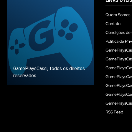
LINKS ÚTEI
Quem Somos
Contato
Condições de 
Política de Pri
GamePlaysCas
GamePlaysCass
GamePlaysCass
GamePlaysCassi, todos os direitos
reservados.
GamePlaysCas
GamePlaysCass
GamePlaysCas
Sobre
GamePlaysCass
RSS Feed