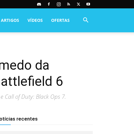
ARTIGOS
VÍDEOS
OFERTAS
 medo da
ttlefield 6
 Call of Duty: Black Ops 7.
otícias recentes