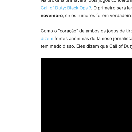
Na próxima primavera, dois jogos conceitu
Call of Duty: Black Ops 7
. O primeiro será 
novembro
, se os rumores forem verdadeiro
Como o “coração” de ambos os jogos de tiro
dizem
fontes anônimas do famoso jornalista
tem medo disso. Eles dizem que Call of Duty