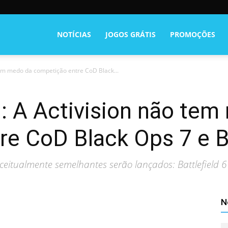
NOTÍCIAS
JOGOS GRÁTIS
PROMOÇÕES
em medo da competição entre CoD Black...
 A Activision não tem
e CoD Black Ops 7 e Ba
eitualmente semelhantes serão lançados: Battlefield 6 e
N