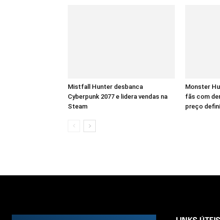
Mistfall Hunter desbanca
Monster Hu
Cyberpunk 2077 e lidera vendas na
fãs com dem
Steam
preço defin