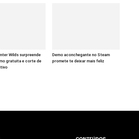
nter Wilds surpreende
Demo aconchegante no Steam
o gratuita e corte de
promete te deixar mais feliz
itivo