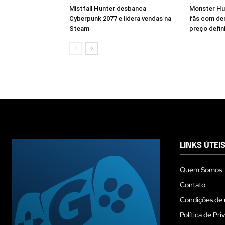
Mistfall Hunter desbanca
Monster Hu
Cyberpunk 2077 e lidera vendas na
fãs com dem
Steam
preço defin
LINKS ÚTEI
Quem Somos
Contato
Condições de 
Política de Pri