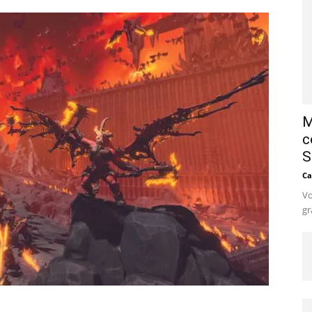
M
c
S
Ca
Vo
gr