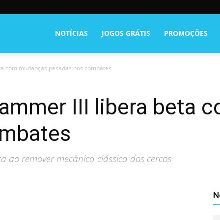
NOTÍCIAS
JOGOS GRÁTIS
PROMOÇÕES
beta com mudanças pesadas nos combates
hammer III libera beta
ombates
a ao remover mecânica clássica dos cercos
N