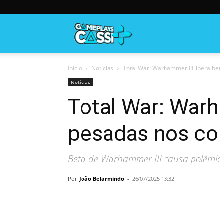
Gameplayscassi
Início
Notícias
Total War: Warhammer III libera 
Notícias
Total War: War
pesadas nos c
Beta de Warhammer III causa polêmic
Por
João Belarmindo
-
26/07/2025 13:32