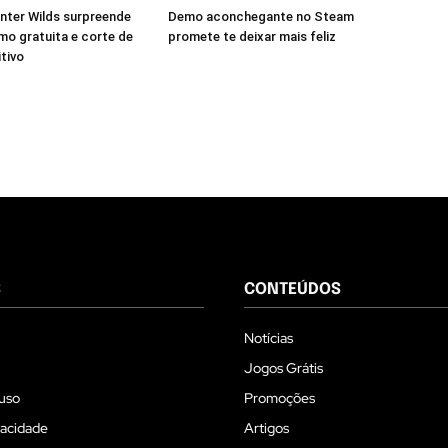
nter Wilds surpreende
Demo aconchegante no Steam
o gratuita e corte de
promete te deixar mais feliz
itivo
S
CONTEÚDOS
Notícias
Jogos Grátis
uso
Promoções
vacidade
Artigos