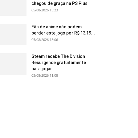
chegou de graça na PS Plus
05/08/2026 15:23
Fãs de anime não podem
perder este jogo por R$ 13,19...
05/08/2026 15:06
Steam recebe The Division
Resurgence gratuitamente
para jogar
05/08/2026 11:08