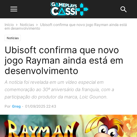
Início
Notícias
Ubisoft confirma que novo jogo Rayman ainda está
em desenvolvimento
Notícias
Ubisoft confirma que novo
jogo Rayman ainda está em
desenvolvimento
A notícia foi revelada em um vídeo especial em
comemoração ao 30º aniversário da franquia, com a
participação do produtor da marca, Loic Gounon.
Por
Greg
-
01/09/2025 22:43