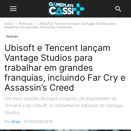
Início
Notícias
Ubisoft e Tencent lançam Vantage Studios para
trabalhar em grandes franquias, incluindo...
Notícias
Ubisoft e Tencent lançam
Vantage Studios para
trabalhar em grandes
franquias, incluindo Far Cry e
Assassin’s Creed
Um novo estúdio de jogos conjunto, de propriedade da
Tencent e da Ubisoft, foi oficialmente batizado de Vantage
Studios.
Por
Greg
-
01/10/2025 22:16