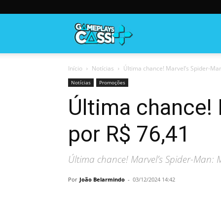
Gameplayscassi
Início
Notícias
Última chance! Marvel’s Spider-Man
Notícias
Promoções
Última chance! 
por R$ 76,41
Última chance! Marvel’s Spider-Man:
Por
João Belarmindo
-
03/12/2024 14:42