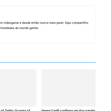
ro videogame e desde então nunca mais parei. Aqui compartilho
curiosidades do mundo gamer.
of Zelda: Ocarina of
Henry Cavill confirma um dos papéis