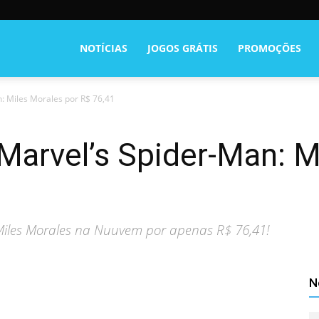
NOTÍCIAS
JOGOS GRÁTIS
PROMOÇÕES
: Miles Morales por R$ 76,41
Marvel’s Spider-Man: M
 Miles Morales na Nuuvem por apenas R$ 76,41!
N