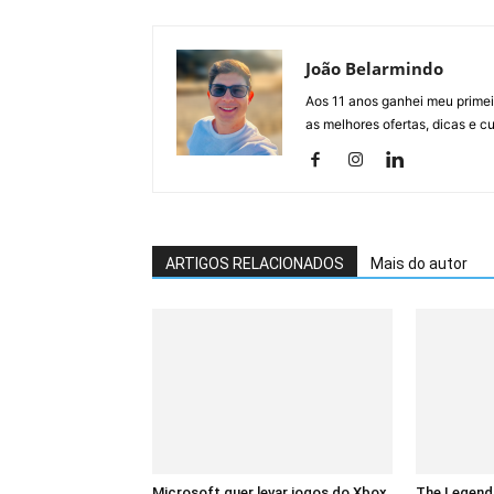
João Belarmindo
Aos 11 anos ganhei meu primei
as melhores ofertas, dicas e 
ARTIGOS RELACIONADOS
Mais do autor
Microsoft quer levar jogos do Xbox
The Legend 