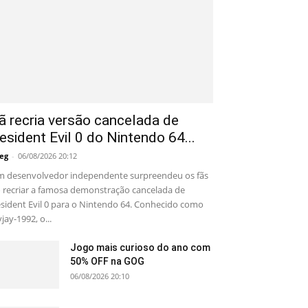
ã recria versão cancelada de
esident Evil 0 do Nintendo 64...
eg
-
06/08/2026 20:12
 desenvolvedor independente surpreendeu os fãs
 recriar a famosa demonstração cancelada de
sident Evil 0 para o Nintendo 64. Conhecido como
yjay-1992, o...
Jogo mais curioso do ano com
50% OFF na GOG
06/08/2026 20:10