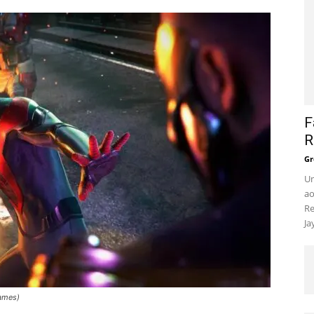
F
R
Gr
Um
ao
Re
Ja
ames)