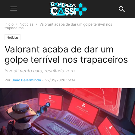
Início
Notícias
Valorant acaba de dar um golpe terrível nos
trapaceiros
Notícias
Valorant acaba de dar um
golpe terrível nos trapaceiros
Investimento caro, resultado zero
Por
João Belarmindo
-
22/05/2026 15:34