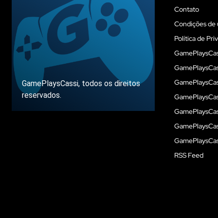
Contato
Condições de 
Política de Pri
GamePlaysCas
GamePlaysCass
GamePlaysCass
GamePlaysCassi, todos os direitos
reservados.
GamePlaysCas
GamePlaysCass
GamePlaysCas
Sobre
GamePlaysCass
RSS Feed