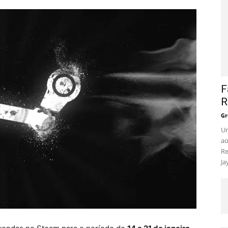
F
R
Gr
Um
ao
Re
Ja