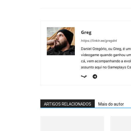
Greg
https://linktr.ee/gregdnl
Daniel Gregório, ou Greg, é u
videogame quando ganhou um F
cá, vem acompanhando a evolu
assunto aqui no Gameplays Ca
ARTIGOS RELACIONADOS
Mais do autor