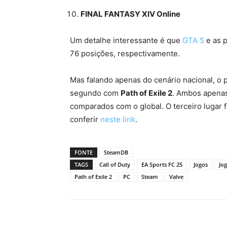
FINAL FANTASY XIV Online
Um detalhe interessante é que
GTA 5
e as 
76 posições, respectivamente.
Mas falando apenas do cenário nacional, o 
segundo com
Path of Exile 2
. Ambos apenas
comparados com o global. O terceiro lugar
conferir
neste link
.
FONTE
SteamDB
TAGS
Call of Duty
EA Sports FC 25
Jogos
Jo
Path of Exile 2
PC
Steam
Valve