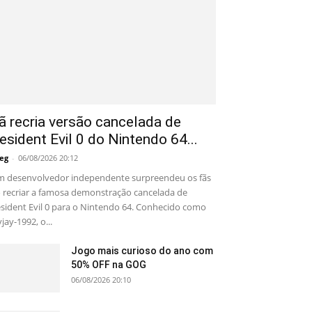
ã recria versão cancelada de
esident Evil 0 do Nintendo 64...
eg
-
06/08/2026 20:12
 desenvolvedor independente surpreendeu os fãs
 recriar a famosa demonstração cancelada de
sident Evil 0 para o Nintendo 64. Conhecido como
yjay-1992, o...
Jogo mais curioso do ano com
50% OFF na GOG
06/08/2026 20:10