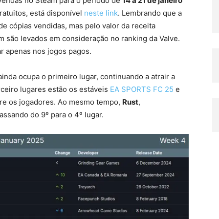
 vendas no Steam para o período de
14 a 21 de janeiro
gratuitos, está disponível
neste link
. Lembrando que a
de cópias vendidas, mas pelo valor da receita
ém são levados em consideração no ranking da Valve.
ar apenas nos jogos pagos.
ainda ocupa o primeiro lugar, continuando a atrair a
ceiro lugares estão os estáveis
EA SPORTS FC 25
e
tre os jogadores. Ao mesmo tempo,
Rust
,
assando do 9º para o 4º lugar.