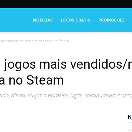
NOTÍCIAS
JOGOS GRÁTIS
PROMOÇÕES
dos/rentáveis da semana passada no Steam
s jogos mais vendidos/
a no Steam
ipado, ainda ocupa o primeiro lugar, continuando a atr
N