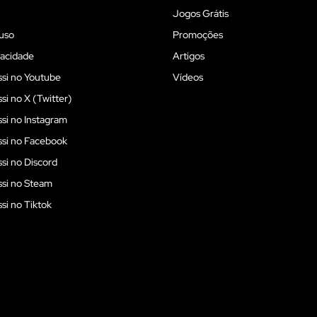
Jogos Grátis
uso
Promoções
vacidade
Artigos
si no Youtube
Vídeos
i no X (Twitter)
i no Instagram
si no Facebook
i no Discord
si no Steam
i no Tiktok