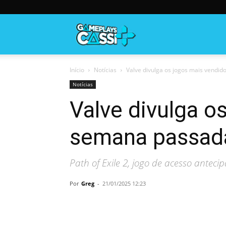
Gameplayscassi
Início
Notícias
Valve divulga os jogos mais vendi
Notícias
Valve divulga o
semana passad
Path of Exile 2, jogo de acesso antec
Por
Greg
-
21/01/2025 12:23