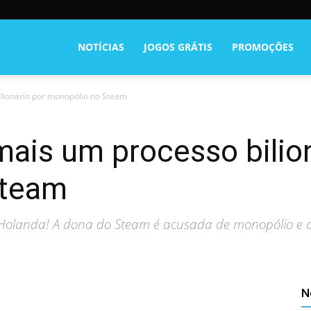
NOTÍCIAS
JOGOS GRÁTIS
PROMOÇÕES
ilionário por monopólio no Steam
mais um processo bilio
Steam
a Holanda! A dona do Steam é acusada de monopólio e de
N