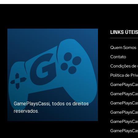
LINKS ÚTEI
Quem Somos
Contato
Condições de 
Política de Pri
GamePlaysCas
GamePlaysCass
GamePlaysCass
GamePlaysCassi, todos os direitos
reservados.
GamePlaysCas
GamePlaysCass
GamePlaysCas
Sobre