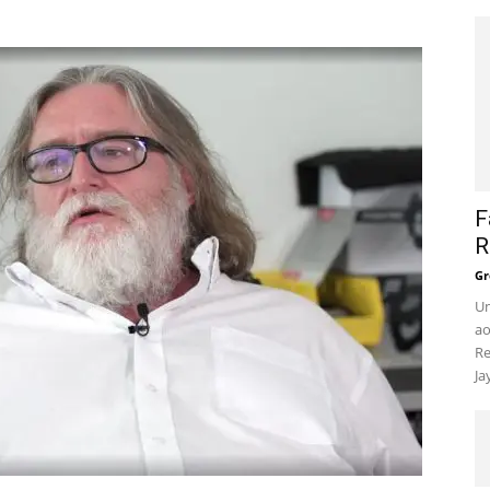
F
R
Gr
Um
ao
Re
Ja