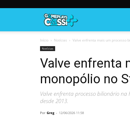
Gameplayscassi
Início
Notícias
Valve enfrenta mais um processo b
Notícias
Valve enfrenta 
monopólio no 
Valve enfrenta processo bilionário n
desde 2013.
Por
Greg
-
12/06/2026 11:58