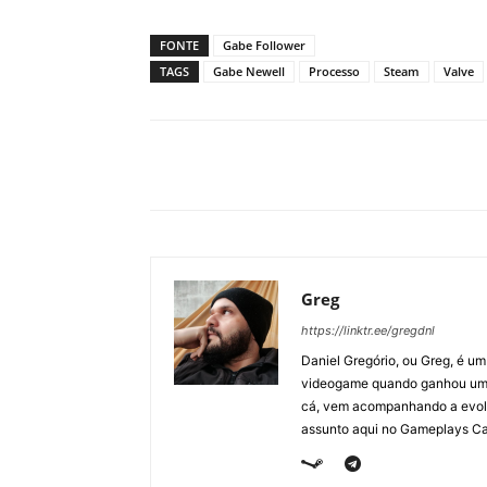
FONTE
Gabe Follower
TAGS
Gabe Newell
Processo
Steam
Valve
Greg
https://linktr.ee/gregdnl
Daniel Gregório, ou Greg, é u
videogame quando ganhou um F
cá, vem acompanhando a evolu
assunto aqui no Gameplays Ca