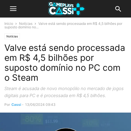
Início
Notícias
Valve está sendo processada em R$ 4,5 bilhões por
suposto domínio no...
Notícias
Valve está sendo processada
em R$ 4,5 bilhões por
suposto domínio no PC com
o Steam
Steam é acusada de novo monopólio no mercado de jogos
digitais para PC e é processada em R$ 4,5 bilhões.
Por
Cassi
-
13/06/2024 09:43