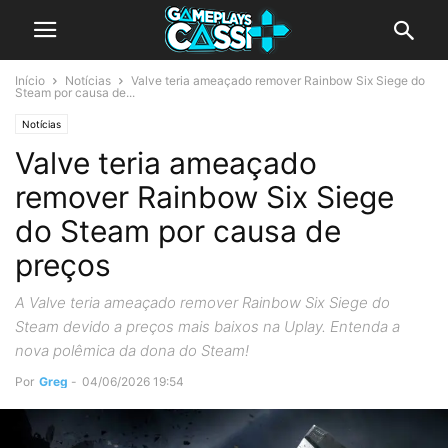
Início
Notícias
Valve teria ameaçado remover Rainbow Six Siege do
Steam por causa de...
Notícias
Valve teria ameaçado
remover Rainbow Six Siege
do Steam por causa de
preços
A Valve teria ameaçado remover Rainbow Six Siege do
Steam devido a preços mais baixos na Uplay. Entenda a
nova polêmica da dona do Steam!
Por
Greg
-
04/06/2026 19:54