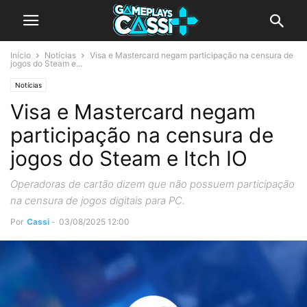
Início
Notícias
Visa e Mastercard negam participação na censura de
jogos do Steam e...
Notícias
Visa e Mastercard negam
participação na censura de
jogos do Steam e Itch IO
Operadoras de cartão dizem que não possuem participação
na censura de jogos digitais para PC.
Por
Cassi
-
03/08/2025 12:00