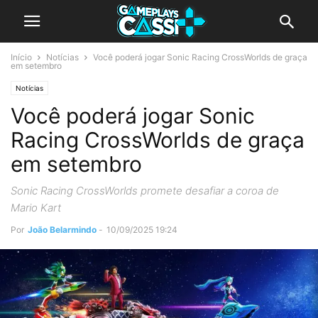
Início
Notícias
Você poderá jogar Sonic Racing CrossWorlds de graça
em setembro
Notícias
Você poderá jogar Sonic
Racing CrossWorlds de graça
em setembro
Sonic Racing CrossWorlds promete desafiar a coroa de
Mario Kart
Por
João Belarmindo
-
10/09/2025 19:24