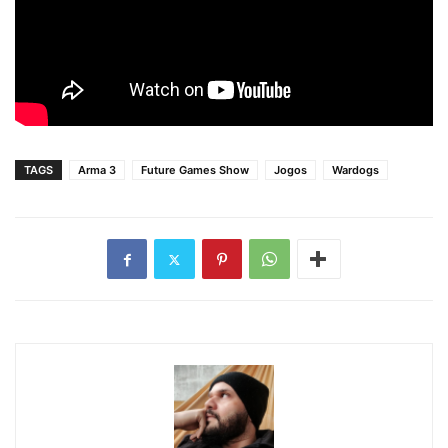
TAGS
Arma 3
Future Games Show
Jogos
Wardogs