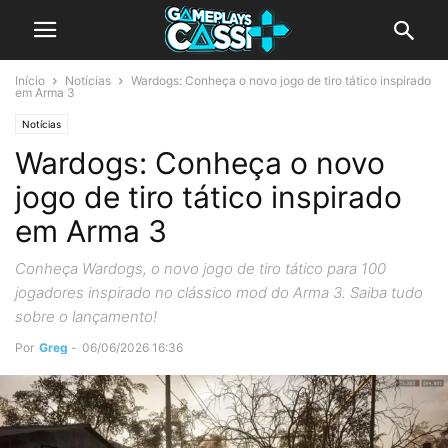
Início
Notícias
Wardogs: Conheça o novo jogo de tiro tático inspirado
em Arma 3
Notícias
Wardogs: Conheça o novo
jogo de tiro tático inspirado
em Arma 3
Conheça Wardogs, o novo jogo de tiro tático para 100
jogadores inspirado no clássico mod do Arma 3. Saiba tudo
sobre o lançamento!
Por
Greg
-
06/06/2026 16:36