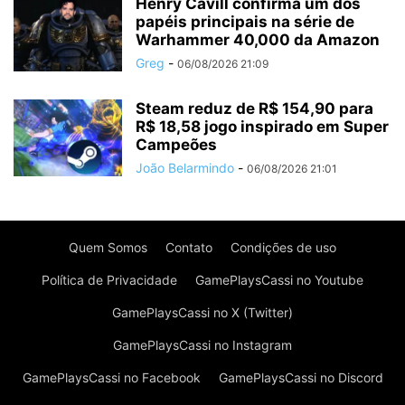
Henry Cavill confirma um dos
papéis principais na série de
Warhammer 40,000 da Amazon
Greg
-
06/08/2026 21:09
Steam reduz de R$ 154,90 para
R$ 18,58 jogo inspirado em Super
Campeões
João Belarmindo
-
06/08/2026 21:01
Quem Somos
Contato
Condições de uso
Política de Privacidade
GamePlaysCassi no Youtube
GamePlaysCassi no X (Twitter)
GamePlaysCassi no Instagram
GamePlaysCassi no Facebook
GamePlaysCassi no Discord