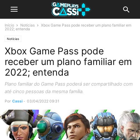
Início
Notícias
Xbox Game Pass pode receber um plano familiar em
2022; entenda
Notícias
Xbox Game Pass pode
receber um plano familiar em
2022; entenda
Plano familiar do Game Pass poderá ser compartilhado com
até cinco pessoas da mesma família.
Por
Cassi
-
03/04/2022 09:31