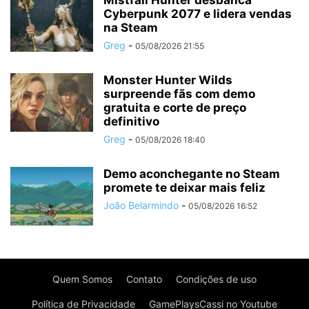
Cyberpunk 2077 e lidera vendas
na Steam
Greg
-
05/08/2026 21:55
Monster Hunter Wilds
surpreende fãs com demo
gratuita e corte de preço
definitivo
Greg
-
05/08/2026 18:40
Demo aconchegante no Steam
promete te deixar mais feliz
João Belarmindo
-
05/08/2026 16:52
Quem Somos
Contato
Condições de uso
Política de Privacidade
GamePlaysCassi no Youtube