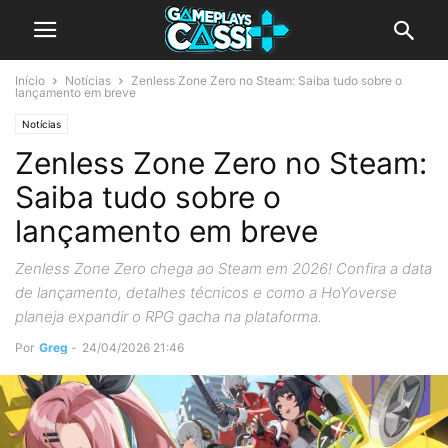
Início
Notícias
Zenless Zone Zero no Steam: Saiba tudo sobre o
lançamento em breve
Notícias
Zenless Zone Zero no Steam:
Saiba tudo sobre o
lançamento em breve
Zenless Zone Zero chega ao Steam em 2026! Confira a data
de lançamento, detalhes técnicos e como a HoYoverse
planeja expandir o RPG gacha na plataforma.
Por
Greg
-
24/04/2026 21:46