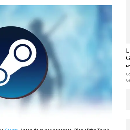
L
G
Gr
Co
Ge