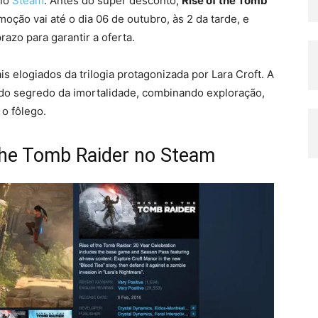
 no
Steam
. Antes do super desconto,
Rise of the Tomb
moção vai até o dia 06 de outubro, às 2 da tarde, e
azo para garantir a oferta.
s elogiados da trilogia protagonizada por Lara Croft. A
 do segredo da imortalidade, combinando exploração,
 o fôlego.
 the Tomb Raider no Steam