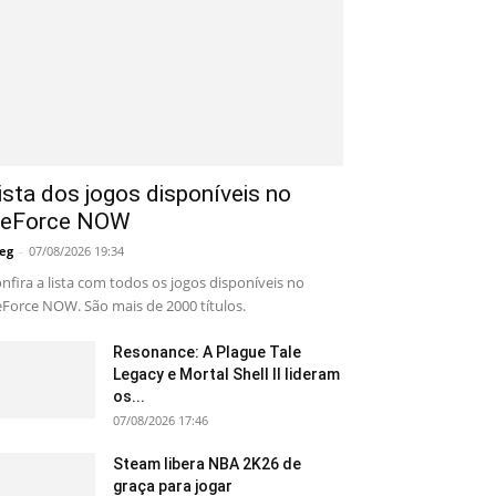
ista dos jogos disponíveis no
eForce NOW
eg
-
07/08/2026 19:34
nfira a lista com todos os jogos disponíveis no
Force NOW. São mais de 2000 títulos.
Resonance: A Plague Tale
Legacy e Mortal Shell II lideram
os...
07/08/2026 17:46
Steam libera NBA 2K26 de
graça para jogar