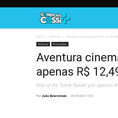
Gameplayscassi
Início
Notícias
Aventura cinematográfica cai de R
Notícias
Promoções
Aventura cinema
apenas R$ 12,4
Rise of the Tomb Raider por apenas R
Por
João Belarmindo
-
05/10/2025 15:32