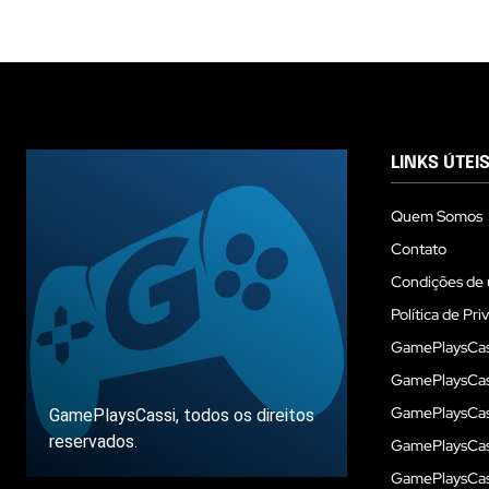
LINKS ÚTEI
Quem Somos
Contato
Condições de 
Política de Pri
GamePlaysCas
GamePlaysCass
GamePlaysCass
GamePlaysCassi, todos os direitos
reservados.
GamePlaysCas
GamePlaysCass