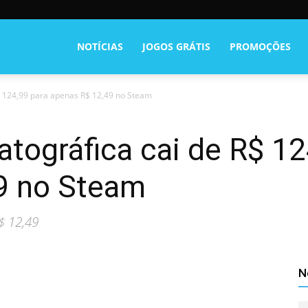
NOTÍCIAS
JOGOS GRÁTIS
PROMOÇÕES
$ 124,99 para apenas R$ 12,49 no Steam
tográfica cai de R$ 12
9 no Steam
$ 12,49
N