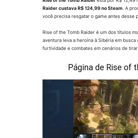
Rise of the Tomb Raider
está por R$ 12,49
Raider
custava R$ 124,99 no Steam
. A pro
você precisa resgatar o game antes desse pr
Rise of the Tomb Raider é um dos títulos mai
aventura leva a heroína à Sibéria em busca
furtividade e combates em cenários de tirar
Página de Rise of