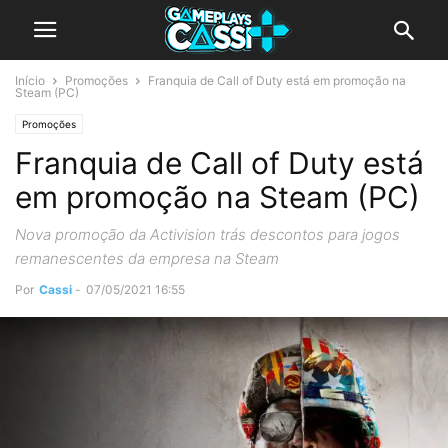
Início
Promoções
Franquia de Call of Duty está em promoção na
Steam (PC)
Promoções
Franquia de Call of Duty está
em promoção na Steam (PC)
Nova promoção da Activision trás descontos para jogos
remanescentes da empresa na Steam
Por
Cassi
-
07/05/2021 16:55