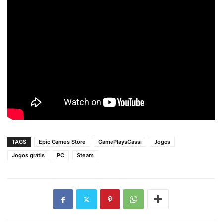
TAGS
Epic Games Store
GamePlaysCassi
Jogos
Jogos grátis
PC
Steam