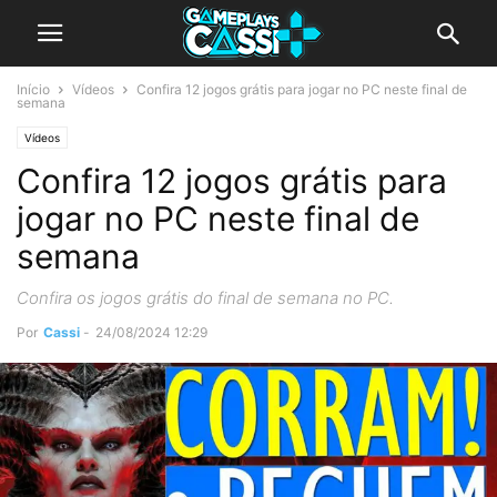
Início
Vídeos
Confira 12 jogos grátis para jogar no PC neste final de
semana
Vídeos
Confira 12 jogos grátis para
jogar no PC neste final de
semana
Confira os jogos grátis do final de semana no PC.
Por
Cassi
-
24/08/2024 12:29