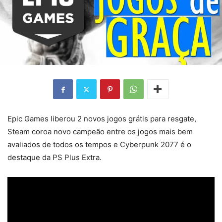
Epic Games liberou 2 novos jogos grátis para resgate,
Steam coroa novo campeão entre os jogos mais bem
avaliados de todos os tempos e Cyberpunk 2077 é o
destaque da PS Plus Extra.