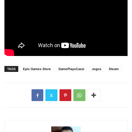
TAGS
Epic Games Store
GamePlaysCassi
Jogos
Steam