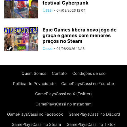
festival Cyberpunk
Cassi
-
04/08/2026 12:04
Epic Games libera novo jogo de
graça e games com menores
preços no Steam
Cassi
-
01/08/2026 13:18
Quem Somos
Contato
Condições de uso
Política de Privacidade
GamePlaysCassi no Youtube
GamePlaysCassi no X (Twitter)
GamePlaysCassi no Instagram
GamePlaysCassi no Facebook
GamePlaysCassi no Discord
GamePlaysCassi no Steam
GamePlaysCassi no Tiktok